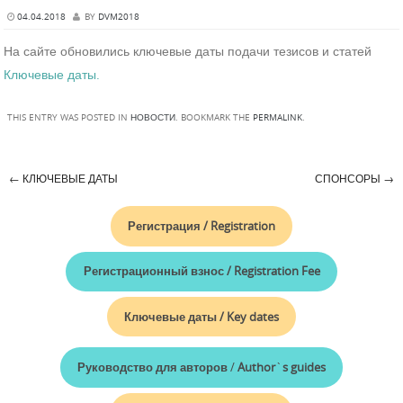
04.04.2018
BY
DVM2018
На сайте обновились ключевые даты подачи тезисов и статей
Ключевые даты.
THIS ENTRY WAS POSTED IN
НОВОСТИ
. BOOKMARK THE
PERMALINK
.
←
КЛЮЧЕВЫЕ ДАТЫ
СПОНСОРЫ
→
Post navigation
Регистрация / Registration
Регистрационный взнос / Registration Fee
Ключевые даты / Key dates
Руководство для авторов
/
Author
`
s
guides